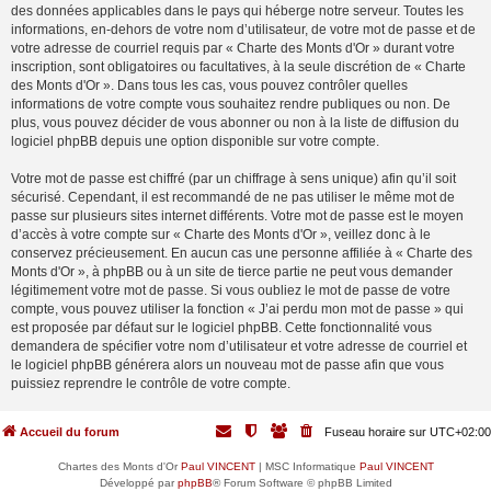
des données applicables dans le pays qui héberge notre serveur. Toutes les
informations, en-dehors de votre nom d’utilisateur, de votre mot de passe et de
votre adresse de courriel requis par « Charte des Monts d'Or » durant votre
inscription, sont obligatoires ou facultatives, à la seule discrétion de « Charte
des Monts d'Or ». Dans tous les cas, vous pouvez contrôler quelles
informations de votre compte vous souhaitez rendre publiques ou non. De
plus, vous pouvez décider de vous abonner ou non à la liste de diffusion du
logiciel phpBB depuis une option disponible sur votre compte.
Votre mot de passe est chiffré (par un chiffrage à sens unique) afin qu’il soit
sécurisé. Cependant, il est recommandé de ne pas utiliser le même mot de
passe sur plusieurs sites internet différents. Votre mot de passe est le moyen
d’accès à votre compte sur « Charte des Monts d'Or », veillez donc à le
conservez précieusement. En aucun cas une personne affiliée à « Charte des
Monts d'Or », à phpBB ou à un site de tierce partie ne peut vous demander
légitimement votre mot de passe. Si vous oubliez le mot de passe de votre
compte, vous pouvez utiliser la fonction « J’ai perdu mon mot de passe » qui
est proposée par défaut sur le logiciel phpBB. Cette fonctionnalité vous
demandera de spécifier votre nom d’utilisateur et votre adresse de courriel et
le logiciel phpBB générera alors un nouveau mot de passe afin que vous
puissiez reprendre le contrôle de votre compte.
Accueil du forum
Fuseau horaire sur
UTC+02:00
Chartes des Monts d'Or
Paul VINCENT
| MSC Informatique
Paul VINCENT
Développé par
phpBB
® Forum Software © phpBB Limited