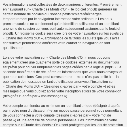
Vos informations sont collectées de deux manières différentes. Premièrement,
en naviguant sur « Charte des Monts d'Or », le logiciel phpBB génèrera un
certain nombre de cookies qui sont de petits fichiers téléchargés
temporairement par le navigateur internet de votre ordinateur. Les deux
premiers cookies ne contiennent qu’un identifiant utilisateur et un identifiant
anonyme de session qui vous sont automatiquement assignés par le logiciel
phpBB. Un troisième cookie sera créé lors de votre navigation sur les sujets de
« Charte des Monts d'Or », archivant de ce fait tous les sujets que vous avez
consultés et permettant d’améliorer votre confort de navigation en tant
qu’utilisateur.
Lors de votre navigation sur « Charte des Monts d'Or », nous pouvons
également créer une quatrième sorte de cookies, externes au document qui
est prévu pour couvrir uniquement les pages créées par le logiciel phpBB. La
seconde manière est de récupérer les informations que vous nous envoyez et
que nous collectons. Ceci peut correspondre — mais n’est pas limité à — la
publication de messages en tant qu’utilisateur anonyme, l’inscription sur
« Charte des Monts d'Or » (désignée ci-après par « votre compte ») et les
messages que vous publiez après votre inscription et lors de votre connexion
(désignés ci-après par « vos messages »).
Votre compte contiendra au minimum un identifiant unique (désigné ci-après
par « votre nom d’utilisateur ») et un mot de passe personnel vous permettant
de vous connecter à votre compte (désigné ci-après par « votre mot de
passe ») et une adresse de courriel personnelle. Les informations de votre
compte sur « Charte des Monts d'Or » sont protégées par les lois de protection