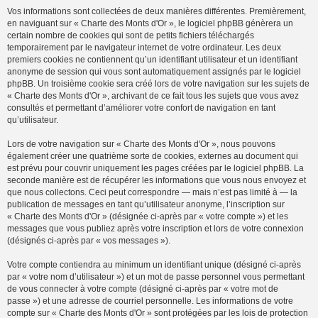
Vos informations sont collectées de deux manières différentes. Premièrement,
en naviguant sur « Charte des Monts d'Or », le logiciel phpBB génèrera un
certain nombre de cookies qui sont de petits fichiers téléchargés
temporairement par le navigateur internet de votre ordinateur. Les deux
premiers cookies ne contiennent qu’un identifiant utilisateur et un identifiant
anonyme de session qui vous sont automatiquement assignés par le logiciel
phpBB. Un troisième cookie sera créé lors de votre navigation sur les sujets de
« Charte des Monts d'Or », archivant de ce fait tous les sujets que vous avez
consultés et permettant d’améliorer votre confort de navigation en tant
qu’utilisateur.
Lors de votre navigation sur « Charte des Monts d'Or », nous pouvons
également créer une quatrième sorte de cookies, externes au document qui
est prévu pour couvrir uniquement les pages créées par le logiciel phpBB. La
seconde manière est de récupérer les informations que vous nous envoyez et
que nous collectons. Ceci peut correspondre — mais n’est pas limité à — la
publication de messages en tant qu’utilisateur anonyme, l’inscription sur
« Charte des Monts d'Or » (désignée ci-après par « votre compte ») et les
messages que vous publiez après votre inscription et lors de votre connexion
(désignés ci-après par « vos messages »).
Votre compte contiendra au minimum un identifiant unique (désigné ci-après
par « votre nom d’utilisateur ») et un mot de passe personnel vous permettant
de vous connecter à votre compte (désigné ci-après par « votre mot de
passe ») et une adresse de courriel personnelle. Les informations de votre
compte sur « Charte des Monts d'Or » sont protégées par les lois de protection