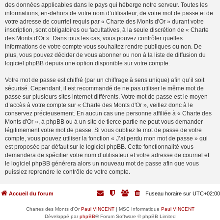
des données applicables dans le pays qui héberge notre serveur. Toutes les
informations, en-dehors de votre nom d’utilisateur, de votre mot de passe et de
votre adresse de courriel requis par « Charte des Monts d'Or » durant votre
inscription, sont obligatoires ou facultatives, à la seule discrétion de « Charte
des Monts d'Or ». Dans tous les cas, vous pouvez contrôler quelles
informations de votre compte vous souhaitez rendre publiques ou non. De
plus, vous pouvez décider de vous abonner ou non à la liste de diffusion du
logiciel phpBB depuis une option disponible sur votre compte.
Votre mot de passe est chiffré (par un chiffrage à sens unique) afin qu’il soit
sécurisé. Cependant, il est recommandé de ne pas utiliser le même mot de
passe sur plusieurs sites internet différents. Votre mot de passe est le moyen
d’accès à votre compte sur « Charte des Monts d'Or », veillez donc à le
conservez précieusement. En aucun cas une personne affiliée à « Charte des
Monts d'Or », à phpBB ou à un site de tierce partie ne peut vous demander
légitimement votre mot de passe. Si vous oubliez le mot de passe de votre
compte, vous pouvez utiliser la fonction « J’ai perdu mon mot de passe » qui
est proposée par défaut sur le logiciel phpBB. Cette fonctionnalité vous
demandera de spécifier votre nom d’utilisateur et votre adresse de courriel et
le logiciel phpBB générera alors un nouveau mot de passe afin que vous
puissiez reprendre le contrôle de votre compte.
Accueil du forum
Fuseau horaire sur
UTC+02:00
Chartes des Monts d'Or
Paul VINCENT
| MSC Informatique
Paul VINCENT
Développé par
phpBB
® Forum Software © phpBB Limited