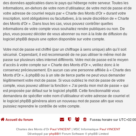
des données applicables dans le pays qui héberge notre serveur. Toutes les
informations, en-dehors de votre nom d’utilisateur, de votre mot de passe et de
votre adresse de courriel requis par « Charte des Monts d'Or » durant votre
inscription, sont obligatoires ou facultatives, à la seule discrétion de « Charte
des Monts d'Or ». Dans tous les cas, vous pouvez contrôler quelles
informations de votre compte vous souhaitez rendre publiques ou non. De
plus, vous pouvez décider de vous abonner ou non à la liste de diffusion du
logiciel phpBB depuis une option disponible sur votre compte.
Votre mot de passe est chiffré (par un chiffrage à sens unique) afin qu’il soit
sécurisé. Cependant, il est recommandé de ne pas utiliser le même mot de
passe sur plusieurs sites internet différents. Votre mot de passe est le moyen
d’accès à votre compte sur « Charte des Monts d'Or », veillez donc à le
conservez précieusement. En aucun cas une personne affiliée à « Charte des
Monts d'Or », à phpBB ou à un site de tierce partie ne peut vous demander
légitimement votre mot de passe. Si vous oubliez le mot de passe de votre
compte, vous pouvez utiliser la fonction « J’ai perdu mon mot de passe » qui
est proposée par défaut sur le logiciel phpBB. Cette fonctionnalité vous
demandera de spécifier votre nom d’utilisateur et votre adresse de courriel et
le logiciel phpBB générera alors un nouveau mot de passe afin que vous
puissiez reprendre le contrôle de votre compte.
Accueil du forum
Fuseau horaire sur
UTC+02:00
Chartes des Monts d'Or
Paul VINCENT
| MSC Informatique
Paul VINCENT
Développé par
phpBB
® Forum Software © phpBB Limited