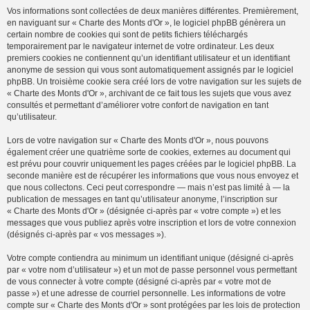
Vos informations sont collectées de deux manières différentes. Premièrement,
en naviguant sur « Charte des Monts d'Or », le logiciel phpBB génèrera un
certain nombre de cookies qui sont de petits fichiers téléchargés
temporairement par le navigateur internet de votre ordinateur. Les deux
premiers cookies ne contiennent qu’un identifiant utilisateur et un identifiant
anonyme de session qui vous sont automatiquement assignés par le logiciel
phpBB. Un troisième cookie sera créé lors de votre navigation sur les sujets de
« Charte des Monts d'Or », archivant de ce fait tous les sujets que vous avez
consultés et permettant d’améliorer votre confort de navigation en tant
qu’utilisateur.
Lors de votre navigation sur « Charte des Monts d'Or », nous pouvons
également créer une quatrième sorte de cookies, externes au document qui
est prévu pour couvrir uniquement les pages créées par le logiciel phpBB. La
seconde manière est de récupérer les informations que vous nous envoyez et
que nous collectons. Ceci peut correspondre — mais n’est pas limité à — la
publication de messages en tant qu’utilisateur anonyme, l’inscription sur
« Charte des Monts d'Or » (désignée ci-après par « votre compte ») et les
messages que vous publiez après votre inscription et lors de votre connexion
(désignés ci-après par « vos messages »).
Votre compte contiendra au minimum un identifiant unique (désigné ci-après
par « votre nom d’utilisateur ») et un mot de passe personnel vous permettant
de vous connecter à votre compte (désigné ci-après par « votre mot de
passe ») et une adresse de courriel personnelle. Les informations de votre
compte sur « Charte des Monts d'Or » sont protégées par les lois de protection