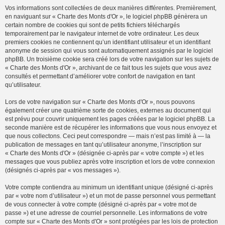
Vos informations sont collectées de deux manières différentes. Premièrement,
en naviguant sur « Charte des Monts d'Or », le logiciel phpBB génèrera un
certain nombre de cookies qui sont de petits fichiers téléchargés
temporairement par le navigateur internet de votre ordinateur. Les deux
premiers cookies ne contiennent qu’un identifiant utilisateur et un identifiant
anonyme de session qui vous sont automatiquement assignés par le logiciel
phpBB. Un troisième cookie sera créé lors de votre navigation sur les sujets de
« Charte des Monts d'Or », archivant de ce fait tous les sujets que vous avez
consultés et permettant d’améliorer votre confort de navigation en tant
qu’utilisateur.
Lors de votre navigation sur « Charte des Monts d'Or », nous pouvons
également créer une quatrième sorte de cookies, externes au document qui
est prévu pour couvrir uniquement les pages créées par le logiciel phpBB. La
seconde manière est de récupérer les informations que vous nous envoyez et
que nous collectons. Ceci peut correspondre — mais n’est pas limité à — la
publication de messages en tant qu’utilisateur anonyme, l’inscription sur
« Charte des Monts d'Or » (désignée ci-après par « votre compte ») et les
messages que vous publiez après votre inscription et lors de votre connexion
(désignés ci-après par « vos messages »).
Votre compte contiendra au minimum un identifiant unique (désigné ci-après
par « votre nom d’utilisateur ») et un mot de passe personnel vous permettant
de vous connecter à votre compte (désigné ci-après par « votre mot de
passe ») et une adresse de courriel personnelle. Les informations de votre
compte sur « Charte des Monts d'Or » sont protégées par les lois de protection