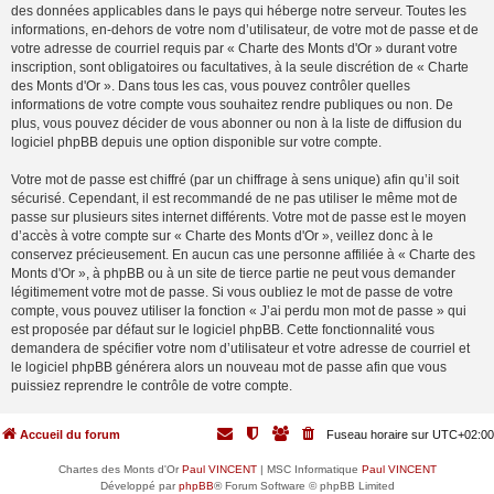
des données applicables dans le pays qui héberge notre serveur. Toutes les
informations, en-dehors de votre nom d’utilisateur, de votre mot de passe et de
votre adresse de courriel requis par « Charte des Monts d'Or » durant votre
inscription, sont obligatoires ou facultatives, à la seule discrétion de « Charte
des Monts d'Or ». Dans tous les cas, vous pouvez contrôler quelles
informations de votre compte vous souhaitez rendre publiques ou non. De
plus, vous pouvez décider de vous abonner ou non à la liste de diffusion du
logiciel phpBB depuis une option disponible sur votre compte.
Votre mot de passe est chiffré (par un chiffrage à sens unique) afin qu’il soit
sécurisé. Cependant, il est recommandé de ne pas utiliser le même mot de
passe sur plusieurs sites internet différents. Votre mot de passe est le moyen
d’accès à votre compte sur « Charte des Monts d'Or », veillez donc à le
conservez précieusement. En aucun cas une personne affiliée à « Charte des
Monts d'Or », à phpBB ou à un site de tierce partie ne peut vous demander
légitimement votre mot de passe. Si vous oubliez le mot de passe de votre
compte, vous pouvez utiliser la fonction « J’ai perdu mon mot de passe » qui
est proposée par défaut sur le logiciel phpBB. Cette fonctionnalité vous
demandera de spécifier votre nom d’utilisateur et votre adresse de courriel et
le logiciel phpBB générera alors un nouveau mot de passe afin que vous
puissiez reprendre le contrôle de votre compte.
Accueil du forum
Fuseau horaire sur
UTC+02:00
Chartes des Monts d'Or
Paul VINCENT
| MSC Informatique
Paul VINCENT
Développé par
phpBB
® Forum Software © phpBB Limited