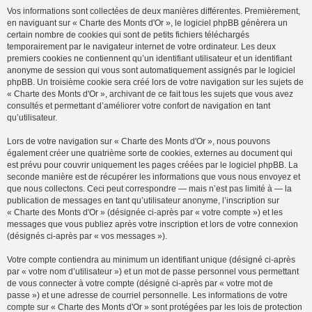
Vos informations sont collectées de deux manières différentes. Premièrement,
en naviguant sur « Charte des Monts d'Or », le logiciel phpBB génèrera un
certain nombre de cookies qui sont de petits fichiers téléchargés
temporairement par le navigateur internet de votre ordinateur. Les deux
premiers cookies ne contiennent qu’un identifiant utilisateur et un identifiant
anonyme de session qui vous sont automatiquement assignés par le logiciel
phpBB. Un troisième cookie sera créé lors de votre navigation sur les sujets de
« Charte des Monts d'Or », archivant de ce fait tous les sujets que vous avez
consultés et permettant d’améliorer votre confort de navigation en tant
qu’utilisateur.
Lors de votre navigation sur « Charte des Monts d'Or », nous pouvons
également créer une quatrième sorte de cookies, externes au document qui
est prévu pour couvrir uniquement les pages créées par le logiciel phpBB. La
seconde manière est de récupérer les informations que vous nous envoyez et
que nous collectons. Ceci peut correspondre — mais n’est pas limité à — la
publication de messages en tant qu’utilisateur anonyme, l’inscription sur
« Charte des Monts d'Or » (désignée ci-après par « votre compte ») et les
messages que vous publiez après votre inscription et lors de votre connexion
(désignés ci-après par « vos messages »).
Votre compte contiendra au minimum un identifiant unique (désigné ci-après
par « votre nom d’utilisateur ») et un mot de passe personnel vous permettant
de vous connecter à votre compte (désigné ci-après par « votre mot de
passe ») et une adresse de courriel personnelle. Les informations de votre
compte sur « Charte des Monts d'Or » sont protégées par les lois de protection