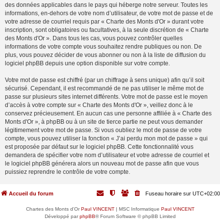
des données applicables dans le pays qui héberge notre serveur. Toutes les
informations, en-dehors de votre nom d’utilisateur, de votre mot de passe et de
votre adresse de courriel requis par « Charte des Monts d'Or » durant votre
inscription, sont obligatoires ou facultatives, à la seule discrétion de « Charte
des Monts d'Or ». Dans tous les cas, vous pouvez contrôler quelles
informations de votre compte vous souhaitez rendre publiques ou non. De
plus, vous pouvez décider de vous abonner ou non à la liste de diffusion du
logiciel phpBB depuis une option disponible sur votre compte.
Votre mot de passe est chiffré (par un chiffrage à sens unique) afin qu’il soit
sécurisé. Cependant, il est recommandé de ne pas utiliser le même mot de
passe sur plusieurs sites internet différents. Votre mot de passe est le moyen
d’accès à votre compte sur « Charte des Monts d'Or », veillez donc à le
conservez précieusement. En aucun cas une personne affiliée à « Charte des
Monts d'Or », à phpBB ou à un site de tierce partie ne peut vous demander
légitimement votre mot de passe. Si vous oubliez le mot de passe de votre
compte, vous pouvez utiliser la fonction « J’ai perdu mon mot de passe » qui
est proposée par défaut sur le logiciel phpBB. Cette fonctionnalité vous
demandera de spécifier votre nom d’utilisateur et votre adresse de courriel et
le logiciel phpBB générera alors un nouveau mot de passe afin que vous
puissiez reprendre le contrôle de votre compte.
Accueil du forum
Fuseau horaire sur
UTC+02:00
Chartes des Monts d'Or
Paul VINCENT
| MSC Informatique
Paul VINCENT
Développé par
phpBB
® Forum Software © phpBB Limited