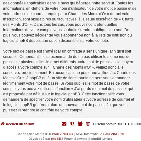
des données applicables dans le pays qui héberge notre serveur. Toutes les
informations, en-dehors de votre nom d’utilisateur, de votre mot de passe et de
votre adresse de courriel requis par « Charte des Monts d'Or » durant votre
inscription, sont obligatoires ou facultatives, à la seule discrétion de « Charte
des Monts d'Or ». Dans tous les cas, vous pouvez contrôler quelles
informations de votre compte vous souhaitez rendre publiques ou non. De
plus, vous pouvez décider de vous abonner ou non à la liste de diffusion du
logiciel phpBB depuis une option disponible sur votre compte.
Votre mot de passe est chiffré (par un chiffrage à sens unique) afin qu’il soit
sécurisé. Cependant, il est recommandé de ne pas utiliser le même mot de
passe sur plusieurs sites internet différents. Votre mot de passe est le moyen
d’accès à votre compte sur « Charte des Monts d'Or », veillez donc à le
conservez précieusement. En aucun cas une personne affiliée à « Charte des
Monts d'Or », à phpBB ou à un site de tierce partie ne peut vous demander
légitimement votre mot de passe. Si vous oubliez le mot de passe de votre
compte, vous pouvez utiliser la fonction « J’ai perdu mon mot de passe » qui
est proposée par défaut sur le logiciel phpBB. Cette fonctionnalité vous
demandera de spécifier votre nom d’utilisateur et votre adresse de courriel et
le logiciel phpBB générera alors un nouveau mot de passe afin que vous
puissiez reprendre le contrôle de votre compte.
Accueil du forum
Fuseau horaire sur
UTC+02:00
Chartes des Monts d'Or
Paul VINCENT
| MSC Informatique
Paul VINCENT
Développé par
phpBB
® Forum Software © phpBB Limited