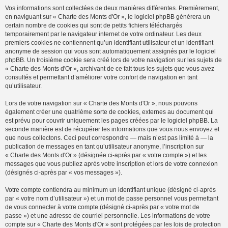
Vos informations sont collectées de deux manières différentes. Premièrement,
en naviguant sur « Charte des Monts d'Or », le logiciel phpBB génèrera un
certain nombre de cookies qui sont de petits fichiers téléchargés
temporairement par le navigateur internet de votre ordinateur. Les deux
premiers cookies ne contiennent qu’un identifiant utilisateur et un identifiant
anonyme de session qui vous sont automatiquement assignés par le logiciel
phpBB. Un troisième cookie sera créé lors de votre navigation sur les sujets de
« Charte des Monts d'Or », archivant de ce fait tous les sujets que vous avez
consultés et permettant d’améliorer votre confort de navigation en tant
qu’utilisateur.
Lors de votre navigation sur « Charte des Monts d'Or », nous pouvons
également créer une quatrième sorte de cookies, externes au document qui
est prévu pour couvrir uniquement les pages créées par le logiciel phpBB. La
seconde manière est de récupérer les informations que vous nous envoyez et
que nous collectons. Ceci peut correspondre — mais n’est pas limité à — la
publication de messages en tant qu’utilisateur anonyme, l’inscription sur
« Charte des Monts d'Or » (désignée ci-après par « votre compte ») et les
messages que vous publiez après votre inscription et lors de votre connexion
(désignés ci-après par « vos messages »).
Votre compte contiendra au minimum un identifiant unique (désigné ci-après
par « votre nom d’utilisateur ») et un mot de passe personnel vous permettant
de vous connecter à votre compte (désigné ci-après par « votre mot de
passe ») et une adresse de courriel personnelle. Les informations de votre
compte sur « Charte des Monts d'Or » sont protégées par les lois de protection