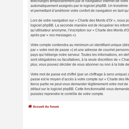
téléchargés temporairement par le navigateur internet de votre 
automatiquement assignés par le logiciel phpBB. Un troisième co
et permettant d’améliorer votre confort de navigation en tant qu’u
Lors de votre navigation sur « Charte des Monts d'Or », nous 
logiciel phpBB. La seconde manière est de récupérer les infor
qu’utilisateur anonyme, l’inscription sur « Charte des Monts d'
après par « vos messages »).
Votre compte contiendra au minimum un identifiant unique (dés
par « votre mot de passe ») et une adresse de courriel personn
pays qui héberge notre serveur. Toutes les informations, en-deho
sont obligatoires ou facultatives, à la seule discrétion de « C
plus, vous pouvez décider de vous abonner ou non à la liste de
Votre mot de passe est chiffré (par un chiffrage à sens unique) 
passe est le moyen d’accès à votre compte sur « Charte des Mo
tierce partie ne peut vous demander légitimement votre mot de 
défaut sur le logiciel phpBB. Cette fonctionnalité vous demande
puissiez reprendre le contrôle de votre compte.
Accueil du forum