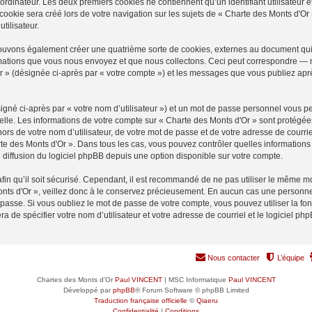
ordinateur. Les deux premiers cookies ne contiennent qu’un identifiant utilisateur 
okie sera créé lors de votre navigation sur les sujets de « Charte des Monts d'Or »
tilisateur.
pouvons également créer une quatrième sorte de cookies, externes au document qui
mations que vous nous envoyez et que nous collectons. Ceci peut correspondre — m
Or » (désignée ci-après par « votre compte ») et les messages que vous publiez après
igné ci-après par « votre nom d’utilisateur ») et un mot de passe personnel vous p
elle. Les informations de votre compte sur « Charte des Monts d'Or » sont protégée
rs de votre nom d’utilisateur, de votre mot de passe et de votre adresse de courrie
harte des Monts d'Or ». Dans tous les cas, vous pouvez contrôler quelles informati
 diffusion du logiciel phpBB depuis une option disponible sur votre compte.
afin qu’il soit sécurisé. Cependant, il est recommandé de ne pas utiliser le même mot
nts d'Or », veillez donc à le conservez précieusement. En aucun cas une personne 
passe. Si vous oubliez le mot de passe de votre compte, vous pouvez utiliser la fo
ra de spécifier votre nom d’utilisateur et votre adresse de courriel et le logiciel
Nous contacter
L’équipe
Chartes des Monts d'Or
Paul VINCENT
| MSC Informatique
Paul VINCENT
Développé par
phpBB
® Forum Software © phpBB Limited
Traduction française officielle
©
Qiaeru
Confidentialité
|
Conditions