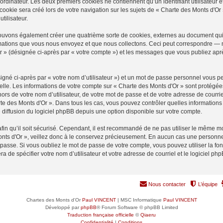
ordinateur. Les deux premiers cookies ne contiennent qu’un identifiant utilisateur 
okie sera créé lors de votre navigation sur les sujets de « Charte des Monts d'Or »
tilisateur.
pouvons également créer une quatrième sorte de cookies, externes au document qui
mations que vous nous envoyez et que nous collectons. Ceci peut correspondre — m
Or » (désignée ci-après par « votre compte ») et les messages que vous publiez après
igné ci-après par « votre nom d’utilisateur ») et un mot de passe personnel vous p
elle. Les informations de votre compte sur « Charte des Monts d'Or » sont protégée
rs de votre nom d’utilisateur, de votre mot de passe et de votre adresse de courrie
harte des Monts d'Or ». Dans tous les cas, vous pouvez contrôler quelles informati
 diffusion du logiciel phpBB depuis une option disponible sur votre compte.
afin qu’il soit sécurisé. Cependant, il est recommandé de ne pas utiliser le même mot
nts d'Or », veillez donc à le conservez précieusement. En aucun cas une personne 
passe. Si vous oubliez le mot de passe de votre compte, vous pouvez utiliser la fo
ra de spécifier votre nom d’utilisateur et votre adresse de courriel et le logiciel
Nous contacter
L’équipe
Chartes des Monts d'Or
Paul VINCENT
| MSC Informatique
Paul VINCENT
Développé par
phpBB
® Forum Software © phpBB Limited
Traduction française officielle
©
Qiaeru
Confidentialité
|
Conditions