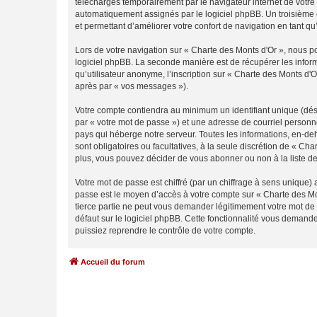
téléchargés temporairement par le navigateur internet de votre 
automatiquement assignés par le logiciel phpBB. Un troisième co
et permettant d’améliorer votre confort de navigation en tant qu’u
Lors de votre navigation sur « Charte des Monts d'Or », nous 
logiciel phpBB. La seconde manière est de récupérer les infor
qu’utilisateur anonyme, l’inscription sur « Charte des Monts d'
après par « vos messages »).
Votre compte contiendra au minimum un identifiant unique (dés
par « votre mot de passe ») et une adresse de courriel personn
pays qui héberge notre serveur. Toutes les informations, en-deho
sont obligatoires ou facultatives, à la seule discrétion de « C
plus, vous pouvez décider de vous abonner ou non à la liste de
Votre mot de passe est chiffré (par un chiffrage à sens unique) 
passe est le moyen d’accès à votre compte sur « Charte des Mo
tierce partie ne peut vous demander légitimement votre mot de 
défaut sur le logiciel phpBB. Cette fonctionnalité vous demande
puissiez reprendre le contrôle de votre compte.
Accueil du forum