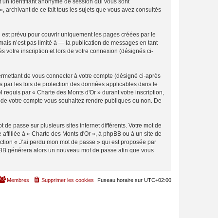
et un identifiant anonyme de session qui vous sont
, archivant de ce fait tous les sujets que vous avez consultés
 est prévu pour couvrir uniquement les pages créées par le
ais n’est pas limité à — la publication de messages en tant
 votre inscription et lors de votre connexion (désignés ci-
ermettant de vous connecter à votre compte (désigné ci-après
s par les lois de protection des données applicables dans le
l requis par « Charte des Monts d'Or » durant votre inscription,
ons de votre compte vous souhaitez rendre publiques ou non. De
 de passe sur plusieurs sites internet différents. Votre mot de
affiliée à « Charte des Monts d'Or », à phpBB ou à un site de
nction « J’ai perdu mon mot de passe » qui est proposée par
 phpBB générera alors un nouveau mot de passe afin que vous
Membres
Supprimer les cookies
Fuseau horaire sur
UTC+02:00