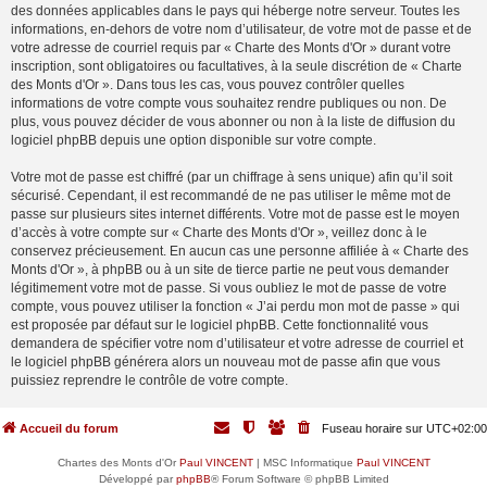
des données applicables dans le pays qui héberge notre serveur. Toutes les
informations, en-dehors de votre nom d’utilisateur, de votre mot de passe et de
votre adresse de courriel requis par « Charte des Monts d'Or » durant votre
inscription, sont obligatoires ou facultatives, à la seule discrétion de « Charte
des Monts d'Or ». Dans tous les cas, vous pouvez contrôler quelles
informations de votre compte vous souhaitez rendre publiques ou non. De
plus, vous pouvez décider de vous abonner ou non à la liste de diffusion du
logiciel phpBB depuis une option disponible sur votre compte.
Votre mot de passe est chiffré (par un chiffrage à sens unique) afin qu’il soit
sécurisé. Cependant, il est recommandé de ne pas utiliser le même mot de
passe sur plusieurs sites internet différents. Votre mot de passe est le moyen
d’accès à votre compte sur « Charte des Monts d'Or », veillez donc à le
conservez précieusement. En aucun cas une personne affiliée à « Charte des
Monts d'Or », à phpBB ou à un site de tierce partie ne peut vous demander
légitimement votre mot de passe. Si vous oubliez le mot de passe de votre
compte, vous pouvez utiliser la fonction « J’ai perdu mon mot de passe » qui
est proposée par défaut sur le logiciel phpBB. Cette fonctionnalité vous
demandera de spécifier votre nom d’utilisateur et votre adresse de courriel et
le logiciel phpBB générera alors un nouveau mot de passe afin que vous
puissiez reprendre le contrôle de votre compte.
Accueil du forum
Fuseau horaire sur
UTC+02:00
Chartes des Monts d'Or
Paul VINCENT
| MSC Informatique
Paul VINCENT
Développé par
phpBB
® Forum Software © phpBB Limited