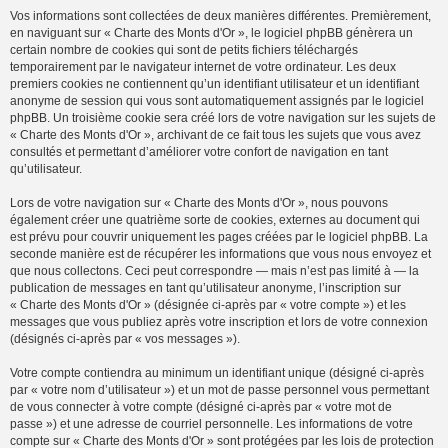
Vos informations sont collectées de deux manières différentes. Premièrement,
en naviguant sur « Charte des Monts d'Or », le logiciel phpBB génèrera un
certain nombre de cookies qui sont de petits fichiers téléchargés
temporairement par le navigateur internet de votre ordinateur. Les deux
premiers cookies ne contiennent qu’un identifiant utilisateur et un identifiant
anonyme de session qui vous sont automatiquement assignés par le logiciel
phpBB. Un troisième cookie sera créé lors de votre navigation sur les sujets de
« Charte des Monts d'Or », archivant de ce fait tous les sujets que vous avez
consultés et permettant d’améliorer votre confort de navigation en tant
qu’utilisateur.
Lors de votre navigation sur « Charte des Monts d'Or », nous pouvons
également créer une quatrième sorte de cookies, externes au document qui
est prévu pour couvrir uniquement les pages créées par le logiciel phpBB. La
seconde manière est de récupérer les informations que vous nous envoyez et
que nous collectons. Ceci peut correspondre — mais n’est pas limité à — la
publication de messages en tant qu’utilisateur anonyme, l’inscription sur
« Charte des Monts d'Or » (désignée ci-après par « votre compte ») et les
messages que vous publiez après votre inscription et lors de votre connexion
(désignés ci-après par « vos messages »).
Votre compte contiendra au minimum un identifiant unique (désigné ci-après
par « votre nom d’utilisateur ») et un mot de passe personnel vous permettant
de vous connecter à votre compte (désigné ci-après par « votre mot de
passe ») et une adresse de courriel personnelle. Les informations de votre
compte sur « Charte des Monts d'Or » sont protégées par les lois de protection