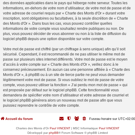
des données applicables dans le pays qui héberge notre serveur. Toutes les
informations, en-dehors de votre nom d’utilisateur, de votre mot de passe et de
votre adresse de courriel requis par « Charte des Monts d'Or » durant votre
inscription, sont obligatoires ou facultatives, à la seule discrétion de « Charte
des Monts d'Or ». Dans tous les cas, vous pouvez contrôler quelles
informations de votre compte vous souhaitez rendre publiques ou non. De
plus, vous pouvez décider de vous abonner ou non à la liste de diffusion du
logiciel phpBB depuis une option disponible sur votre compte.
Votre mot de passe est chiffré (par un chiffrage à sens unique) afin qu’il soit
sécurisé. Cependant, il est recommandé de ne pas utiliser le même mot de
passe sur plusieurs sites internet différents. Votre mot de passe est le moyen
d’accès à votre compte sur « Charte des Monts d'Or », veillez donc à le
conservez précieusement. En aucun cas une personne affiliée à « Charte des
Monts d'Or », à phpBB ou à un site de tierce partie ne peut vous demander
légitimement votre mot de passe. Si vous oubliez le mot de passe de votre
compte, vous pouvez utiliser la fonction « J’ai perdu mon mot de passe » qui
est proposée par défaut sur le logiciel phpBB. Cette fonctionnalité vous
demandera de spécifier votre nom d’utilisateur et votre adresse de courriel et
le logiciel phpBB générera alors un nouveau mot de passe afin que vous
puissiez reprendre le contrôle de votre compte.
Accueil du forum
Fuseau horaire sur
UTC+02:00
Chartes des Monts d'Or
Paul VINCENT
| MSC Informatique
Paul VINCENT
Développé par
phpBB
® Forum Software © phpBB Limited