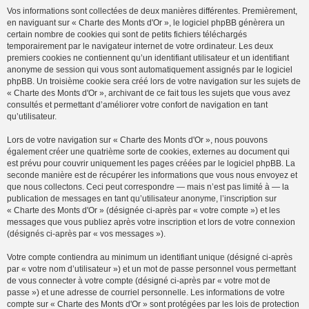
Vos informations sont collectées de deux manières différentes. Premièrement,
en naviguant sur « Charte des Monts d'Or », le logiciel phpBB génèrera un
certain nombre de cookies qui sont de petits fichiers téléchargés
temporairement par le navigateur internet de votre ordinateur. Les deux
premiers cookies ne contiennent qu’un identifiant utilisateur et un identifiant
anonyme de session qui vous sont automatiquement assignés par le logiciel
phpBB. Un troisième cookie sera créé lors de votre navigation sur les sujets de
« Charte des Monts d'Or », archivant de ce fait tous les sujets que vous avez
consultés et permettant d’améliorer votre confort de navigation en tant
qu’utilisateur.
Lors de votre navigation sur « Charte des Monts d'Or », nous pouvons
également créer une quatrième sorte de cookies, externes au document qui
est prévu pour couvrir uniquement les pages créées par le logiciel phpBB. La
seconde manière est de récupérer les informations que vous nous envoyez et
que nous collectons. Ceci peut correspondre — mais n’est pas limité à — la
publication de messages en tant qu’utilisateur anonyme, l’inscription sur
« Charte des Monts d'Or » (désignée ci-après par « votre compte ») et les
messages que vous publiez après votre inscription et lors de votre connexion
(désignés ci-après par « vos messages »).
Votre compte contiendra au minimum un identifiant unique (désigné ci-après
par « votre nom d’utilisateur ») et un mot de passe personnel vous permettant
de vous connecter à votre compte (désigné ci-après par « votre mot de
passe ») et une adresse de courriel personnelle. Les informations de votre
compte sur « Charte des Monts d'Or » sont protégées par les lois de protection