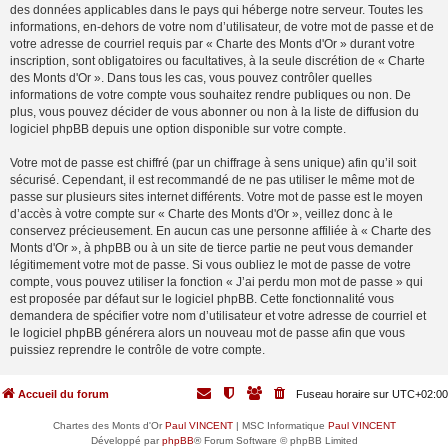
des données applicables dans le pays qui héberge notre serveur. Toutes les
informations, en-dehors de votre nom d’utilisateur, de votre mot de passe et de
votre adresse de courriel requis par « Charte des Monts d'Or » durant votre
inscription, sont obligatoires ou facultatives, à la seule discrétion de « Charte
des Monts d'Or ». Dans tous les cas, vous pouvez contrôler quelles
informations de votre compte vous souhaitez rendre publiques ou non. De
plus, vous pouvez décider de vous abonner ou non à la liste de diffusion du
logiciel phpBB depuis une option disponible sur votre compte.
Votre mot de passe est chiffré (par un chiffrage à sens unique) afin qu’il soit
sécurisé. Cependant, il est recommandé de ne pas utiliser le même mot de
passe sur plusieurs sites internet différents. Votre mot de passe est le moyen
d’accès à votre compte sur « Charte des Monts d'Or », veillez donc à le
conservez précieusement. En aucun cas une personne affiliée à « Charte des
Monts d'Or », à phpBB ou à un site de tierce partie ne peut vous demander
légitimement votre mot de passe. Si vous oubliez le mot de passe de votre
compte, vous pouvez utiliser la fonction « J’ai perdu mon mot de passe » qui
est proposée par défaut sur le logiciel phpBB. Cette fonctionnalité vous
demandera de spécifier votre nom d’utilisateur et votre adresse de courriel et
le logiciel phpBB générera alors un nouveau mot de passe afin que vous
puissiez reprendre le contrôle de votre compte.
Accueil du forum
Fuseau horaire sur
UTC+02:00
Chartes des Monts d'Or
Paul VINCENT
| MSC Informatique
Paul VINCENT
Développé par
phpBB
® Forum Software © phpBB Limited