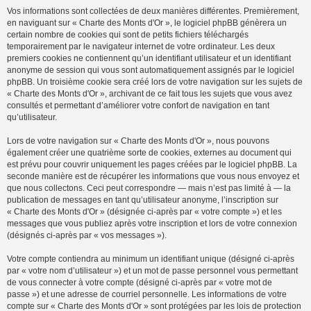
Vos informations sont collectées de deux manières différentes. Premièrement,
en naviguant sur « Charte des Monts d'Or », le logiciel phpBB génèrera un
certain nombre de cookies qui sont de petits fichiers téléchargés
temporairement par le navigateur internet de votre ordinateur. Les deux
premiers cookies ne contiennent qu’un identifiant utilisateur et un identifiant
anonyme de session qui vous sont automatiquement assignés par le logiciel
phpBB. Un troisième cookie sera créé lors de votre navigation sur les sujets de
« Charte des Monts d'Or », archivant de ce fait tous les sujets que vous avez
consultés et permettant d’améliorer votre confort de navigation en tant
qu’utilisateur.
Lors de votre navigation sur « Charte des Monts d'Or », nous pouvons
également créer une quatrième sorte de cookies, externes au document qui
est prévu pour couvrir uniquement les pages créées par le logiciel phpBB. La
seconde manière est de récupérer les informations que vous nous envoyez et
que nous collectons. Ceci peut correspondre — mais n’est pas limité à — la
publication de messages en tant qu’utilisateur anonyme, l’inscription sur
« Charte des Monts d'Or » (désignée ci-après par « votre compte ») et les
messages que vous publiez après votre inscription et lors de votre connexion
(désignés ci-après par « vos messages »).
Votre compte contiendra au minimum un identifiant unique (désigné ci-après
par « votre nom d’utilisateur ») et un mot de passe personnel vous permettant
de vous connecter à votre compte (désigné ci-après par « votre mot de
passe ») et une adresse de courriel personnelle. Les informations de votre
compte sur « Charte des Monts d'Or » sont protégées par les lois de protection