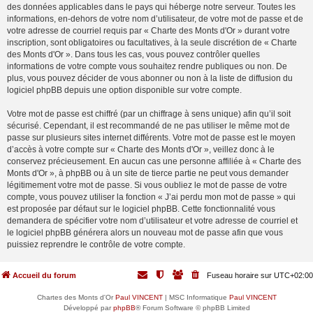
des données applicables dans le pays qui héberge notre serveur. Toutes les
informations, en-dehors de votre nom d’utilisateur, de votre mot de passe et de
votre adresse de courriel requis par « Charte des Monts d'Or » durant votre
inscription, sont obligatoires ou facultatives, à la seule discrétion de « Charte
des Monts d'Or ». Dans tous les cas, vous pouvez contrôler quelles
informations de votre compte vous souhaitez rendre publiques ou non. De
plus, vous pouvez décider de vous abonner ou non à la liste de diffusion du
logiciel phpBB depuis une option disponible sur votre compte.
Votre mot de passe est chiffré (par un chiffrage à sens unique) afin qu’il soit
sécurisé. Cependant, il est recommandé de ne pas utiliser le même mot de
passe sur plusieurs sites internet différents. Votre mot de passe est le moyen
d’accès à votre compte sur « Charte des Monts d'Or », veillez donc à le
conservez précieusement. En aucun cas une personne affiliée à « Charte des
Monts d'Or », à phpBB ou à un site de tierce partie ne peut vous demander
légitimement votre mot de passe. Si vous oubliez le mot de passe de votre
compte, vous pouvez utiliser la fonction « J’ai perdu mon mot de passe » qui
est proposée par défaut sur le logiciel phpBB. Cette fonctionnalité vous
demandera de spécifier votre nom d’utilisateur et votre adresse de courriel et
le logiciel phpBB générera alors un nouveau mot de passe afin que vous
puissiez reprendre le contrôle de votre compte.
Accueil du forum
Fuseau horaire sur
UTC+02:00
Chartes des Monts d'Or
Paul VINCENT
| MSC Informatique
Paul VINCENT
Développé par
phpBB
® Forum Software © phpBB Limited