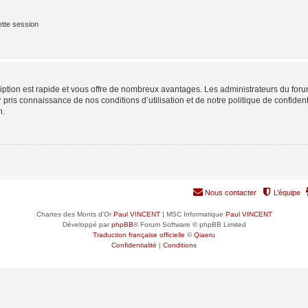
tte session
cription est rapide et vous offre de nombreux avantages. Les administrateurs du fo
ir pris connaissance de nos conditions d’utilisation et de notre politique de confide
n.
Nous contacter
L’équipe
Chartes des Monts d'Or
Paul VINCENT
| MSC Informatique
Paul VINCENT
Développé par
phpBB
® Forum Software © phpBB Limited
Traduction française officielle
©
Qiaeru
Confidentialité
|
Conditions