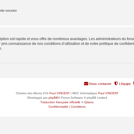
tte session
cription est rapide et vous offre de nombreux avantages. Les administrateurs du fo
ir pris connaissance de nos conditions d’utilisation et de notre politique de confide
n.
Nous contacter
L’équipe
Chartes des Monts d'Or
Paul VINCENT
| MSC Informatique
Paul VINCENT
Développé par
phpBB
® Forum Software © phpBB Limited
Traduction française officielle
©
Qiaeru
Confidentialité
|
Conditions