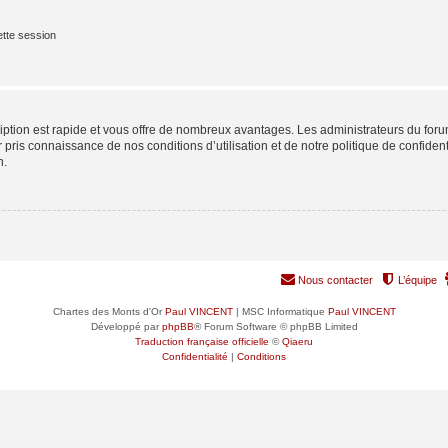
tte session
cription est rapide et vous offre de nombreux avantages. Les administrateurs du fo
ir pris connaissance de nos conditions d’utilisation et de notre politique de confide
n.
Nous contacter
L’équipe
Chartes des Monts d'Or
Paul VINCENT
| MSC Informatique
Paul VINCENT
Développé par
phpBB
® Forum Software © phpBB Limited
Traduction française officielle
©
Qiaeru
Confidentialité
|
Conditions