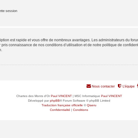
tte session
cription est rapide et vous offre de nombreux avantages. Les administrateurs du fo
ir pris connaissance de nos conditions d’utilisation et de notre politique de confide
n.
Nous contacter
L’équipe
Chartes des Monts d'Or
Paul VINCENT
| MSC Informatique
Paul VINCENT
Développé par
phpBB
® Forum Software © phpBB Limited
Traduction française officielle
©
Qiaeru
Confidentialité
|
Conditions