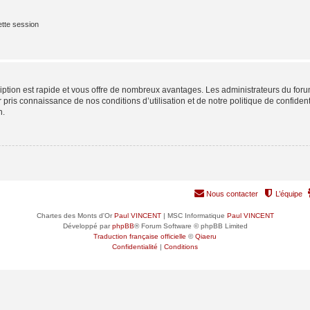
tte session
cription est rapide et vous offre de nombreux avantages. Les administrateurs du fo
ir pris connaissance de nos conditions d’utilisation et de notre politique de confide
n.
Nous contacter
L’équipe
Chartes des Monts d'Or
Paul VINCENT
| MSC Informatique
Paul VINCENT
Développé par
phpBB
® Forum Software © phpBB Limited
Traduction française officielle
©
Qiaeru
Confidentialité
|
Conditions