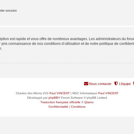
tte session
cription est rapide et vous offre de nombreux avantages. Les administrateurs du fo
ir pris connaissance de nos conditions d’utilisation et de notre politique de confide
n.
Nous contacter
L’équipe
Chartes des Monts d'Or
Paul VINCENT
| MSC Informatique
Paul VINCENT
Développé par
phpBB
® Forum Software © phpBB Limited
Traduction française officielle
©
Qiaeru
Confidentialité
|
Conditions