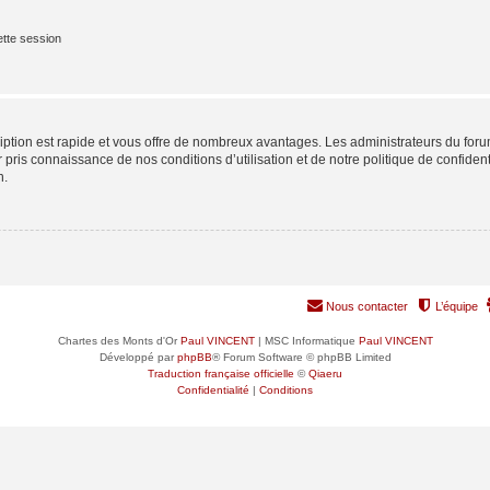
tte session
cription est rapide et vous offre de nombreux avantages. Les administrateurs du fo
ir pris connaissance de nos conditions d’utilisation et de notre politique de confide
n.
Nous contacter
L’équipe
Chartes des Monts d'Or
Paul VINCENT
| MSC Informatique
Paul VINCENT
Développé par
phpBB
® Forum Software © phpBB Limited
Traduction française officielle
©
Qiaeru
Confidentialité
|
Conditions