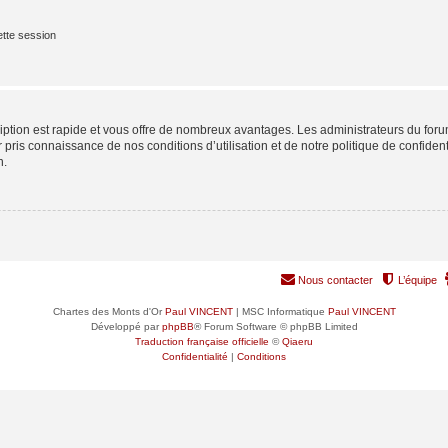
tte session
cription est rapide et vous offre de nombreux avantages. Les administrateurs du fo
ir pris connaissance de nos conditions d’utilisation et de notre politique de confide
n.
Nous contacter
L’équipe
Chartes des Monts d'Or
Paul VINCENT
| MSC Informatique
Paul VINCENT
Développé par
phpBB
® Forum Software © phpBB Limited
Traduction française officielle
©
Qiaeru
Confidentialité
|
Conditions