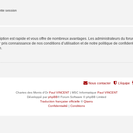
tte session
cription est rapide et vous offre de nombreux avantages. Les administrateurs du fo
ir pris connaissance de nos conditions d’utilisation et de notre politique de confide
n.
Nous contacter
L’équipe
Chartes des Monts d'Or
Paul VINCENT
| MSC Informatique
Paul VINCENT
Développé par
phpBB
® Forum Software © phpBB Limited
Traduction française officielle
©
Qiaeru
Confidentialité
|
Conditions