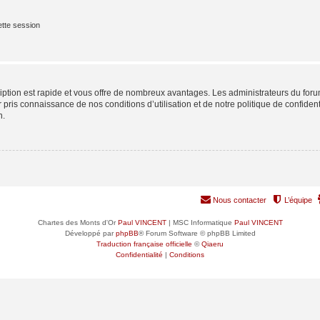
tte session
cription est rapide et vous offre de nombreux avantages. Les administrateurs du fo
ir pris connaissance de nos conditions d’utilisation et de notre politique de confide
n.
Nous contacter
L’équipe
Chartes des Monts d'Or
Paul VINCENT
| MSC Informatique
Paul VINCENT
Développé par
phpBB
® Forum Software © phpBB Limited
Traduction française officielle
©
Qiaeru
Confidentialité
|
Conditions