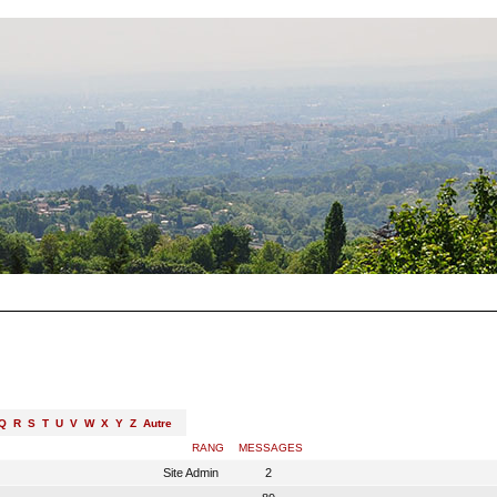
Q
R
S
T
U
V
W
X
Y
Z
Autre
RANG
MESSAGES
Site Admin
2