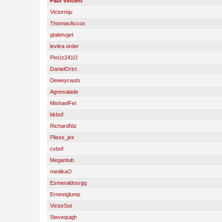
Paul Vincent
Victormju
ThomasAccox
gtaletvget
levitra order
PinUz241O
DanielOrict
Deweycauts
Agnesalade
MishaelFet
bkbof
RichardNiz
Plisse_jex
cvbof
Megantub
medikaO
Esmeraldosrgq
Ernestglump
VictorSot
Stevequigh