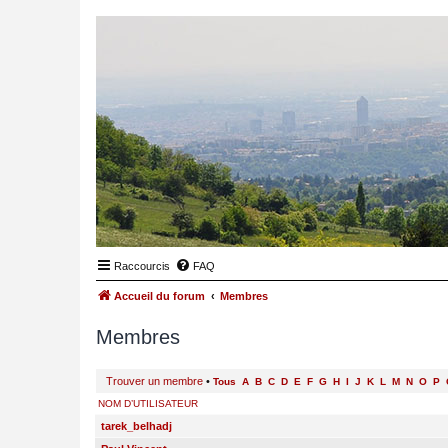
Raccourcis
FAQ
Accueil du forum
Membres
Membres
Trouver un membre
•
Tous
A
B
C
D
E
F
G
H
I
J
K
L
M
N
O
P
NOM D’UTILISATEUR
tarek_belhadj