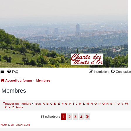
FAQ
Inscription
Connexion
Accueil du forum
Membres
Membres
Trouver un membre
•
Tous
A
B
C
D
E
F
G
H
I
J
K
L
M
N
O
P
Q
R
S
T
U
V
W
X
Y
Z
Autre
1
2
3
4
suivant
99 utilisateurs
NOM D’UTILISATEUR