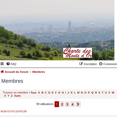
FAQ
Inscription
Connexion
Accueil du forum
Membres
Membres
Trouver un membre
•
Tous
A
B
C
D
E
F
G
H
I
J
K
L
M
N
O
P
Q
R
S
T
U
V
W
X
Y
Z
Autre
1
2
3
4
suivant
99 utilisateurs
NOM D’UTILISATEUR