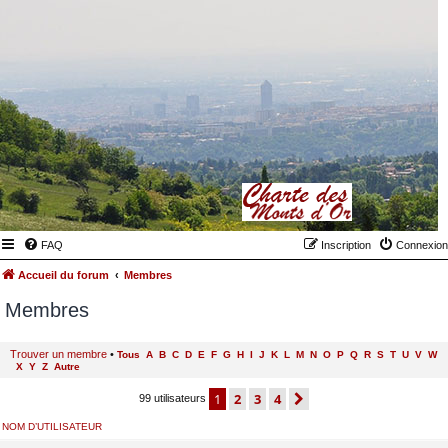
FAQ
Inscription
Connexion
Accueil du forum
Membres
Membres
Trouver un membre
•
Tous
A
B
C
D
E
F
G
H
I
J
K
L
M
N
O
P
Q
R
S
T
U
V
W
X
Y
Z
Autre
1
2
3
4
suivant
99 utilisateurs
NOM D’UTILISATEUR