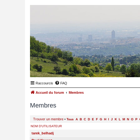
Raccourcis
FAQ
Accueil du forum
Membres
Membres
Trouver un membre
•
Tous
A
B
C
D
E
F
G
H
I
J
K
L
M
N
O
P
NOM D’UTILISATEUR
tarek_belhadj