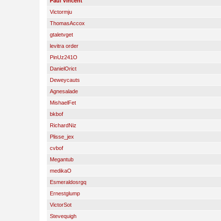
Paul Vincent
Victormju
ThomasAccox
gtaletvget
levitra order
PinUz241O
DanielOrict
Deweycauts
Agnesalade
MishaelFet
bkbof
RichardNiz
Plisse_jex
cvbof
Megantub
medikaO
Esmeraldosrgq
Ernestglump
VictorSot
Stevequigh