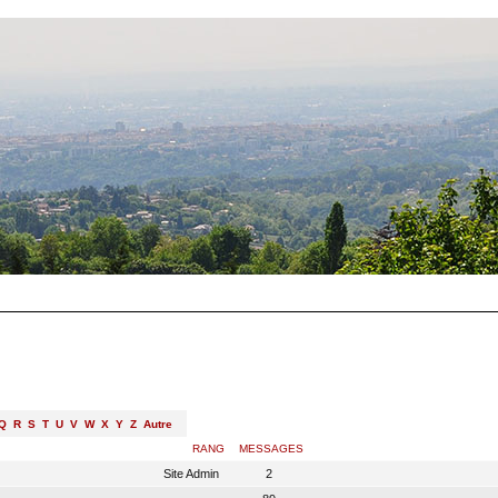
Q
R
S
T
U
V
W
X
Y
Z
Autre
RANG
MESSAGES
Site Admin
2