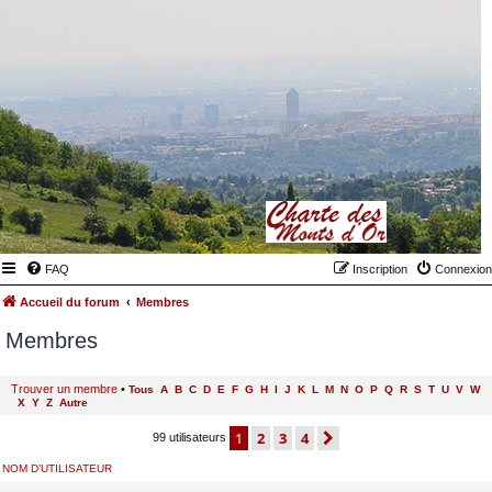
FAQ
Inscription
Connexion
Accueil du forum
Membres
Membres
Trouver un membre
•
Tous
A
B
C
D
E
F
G
H
I
J
K
L
M
N
O
P
Q
R
S
T
U
V
W
X
Y
Z
Autre
1
2
3
4
suivant
99 utilisateurs
NOM D’UTILISATEUR