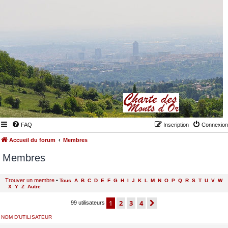
FAQ
Inscription
Connexion
Accueil du forum
Membres
Membres
Trouver un membre
•
Tous
A
B
C
D
E
F
G
H
I
J
K
L
M
N
O
P
Q
R
S
T
U
V
W
X
Y
Z
Autre
1
2
3
4
suivant
99 utilisateurs
NOM D’UTILISATEUR