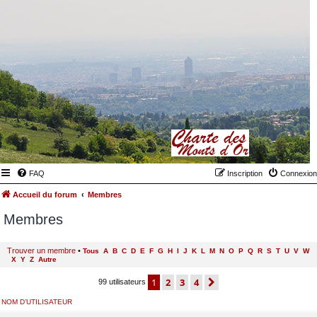
FAQ
Inscription
Connexion
Accueil du forum
Membres
Membres
Trouver un membre
•
Tous
A
B
C
D
E
F
G
H
I
J
K
L
M
N
O
P
Q
R
S
T
U
V
W
X
Y
Z
Autre
1
2
3
4
suivant
99 utilisateurs
NOM D’UTILISATEUR