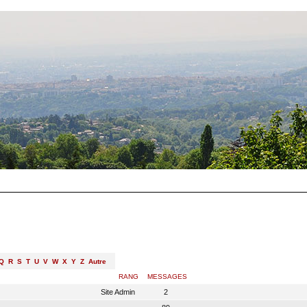
Q
R
S
T
U
V
W
X
Y
Z
Autre
RANG
MESSAGES
Site Admin
2