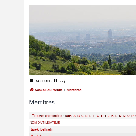
Raccourcis
FAQ
Accueil du forum
Membres
Membres
Trouver un membre
•
Tous
A
B
C
D
E
F
G
H
I
J
K
L
M
N
O
P
NOM D’UTILISATEUR
tarek_belhadj