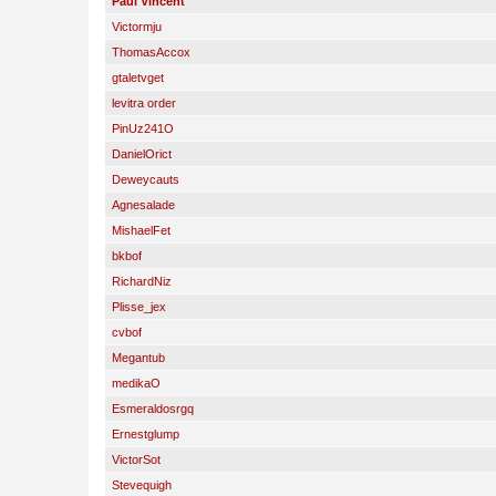
Paul Vincent
Victormju
ThomasAccox
gtaletvget
levitra order
PinUz241O
DanielOrict
Deweycauts
Agnesalade
MishaelFet
bkbof
RichardNiz
Plisse_jex
cvbof
Megantub
medikaO
Esmeraldosrgq
Ernestglump
VictorSot
Stevequigh