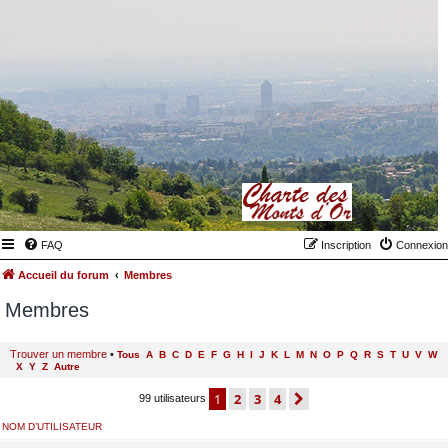
FAQ
Inscription
Connexion
Accueil du forum
Membres
Membres
Trouver un membre
•
Tous
A
B
C
D
E
F
G
H
I
J
K
L
M
N
O
P
Q
R
S
T
U
V
W
X
Y
Z
Autre
1
2
3
4
suivant
99 utilisateurs
NOM D’UTILISATEUR