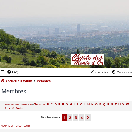
FAQ
Inscription
Connexion
Accueil du forum
Membres
Membres
Trouver un membre
•
Tous
A
B
C
D
E
F
G
H
I
J
K
L
M
N
O
P
Q
R
S
T
U
V
W
X
Y
Z
Autre
1
2
3
4
suivant
99 utilisateurs
NOM D’UTILISATEUR