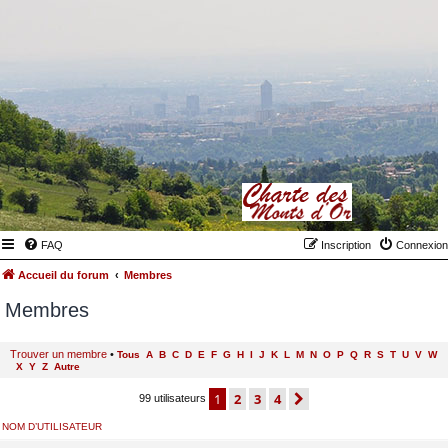
FAQ
Inscription
Connexion
Accueil du forum
Membres
Membres
Trouver un membre
•
Tous
A
B
C
D
E
F
G
H
I
J
K
L
M
N
O
P
Q
R
S
T
U
V
W
X
Y
Z
Autre
1
2
3
4
suivant
99 utilisateurs
NOM D’UTILISATEUR