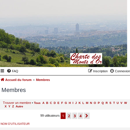
FAQ
Inscription
Connexion
Accueil du forum
Membres
Membres
Trouver un membre
•
Tous
A
B
C
D
E
F
G
H
I
J
K
L
M
N
O
P
Q
R
S
T
U
V
W
X
Y
Z
Autre
1
2
3
4
suivant
99 utilisateurs
NOM D’UTILISATEUR