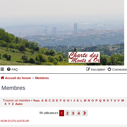
FAQ
Inscription
Connexion
Accueil du forum
Membres
Membres
Trouver un membre
•
Tous
A
B
C
D
E
F
G
H
I
J
K
L
M
N
O
P
Q
R
S
T
U
V
W
X
Y
Z
Autre
1
2
3
4
suivant
99 utilisateurs
NOM D’UTILISATEUR