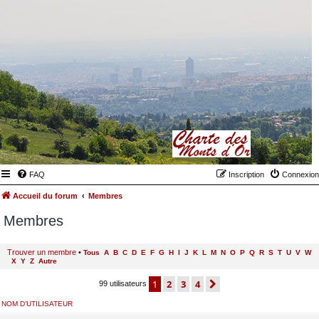
FAQ
Inscription
Connexion
Accueil du forum
Membres
Membres
Trouver un membre
•
Tous
A
B
C
D
E
F
G
H
I
J
K
L
M
N
O
P
Q
R
S
T
U
V
W
X
Y
Z
Autre
1
2
3
4
suivant
99 utilisateurs
NOM D’UTILISATEUR