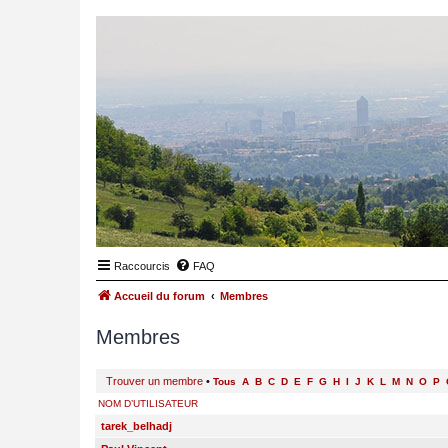
Raccourcis
FAQ
Accueil du forum
Membres
Membres
Trouver un membre
•
Tous
A
B
C
D
E
F
G
H
I
J
K
L
M
N
O
P
NOM D’UTILISATEUR
tarek_belhadj