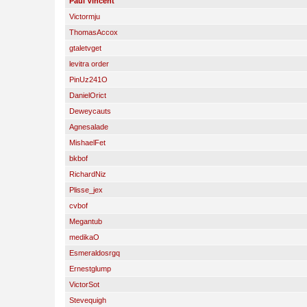
Paul Vincent
Victormju
ThomasAccox
gtaletvget
levitra order
PinUz241O
DanielOrict
Deweycauts
Agnesalade
MishaelFet
bkbof
RichardNiz
Plisse_jex
cvbof
Megantub
medikaO
Esmeraldosrgq
Ernestglump
VictorSot
Stevequigh