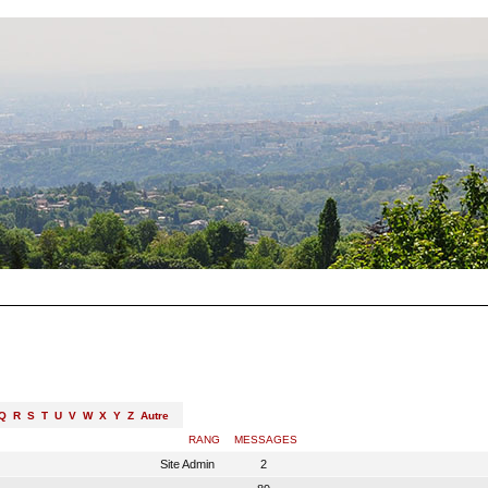
Q
R
S
T
U
V
W
X
Y
Z
Autre
RANG
MESSAGES
Site Admin
2