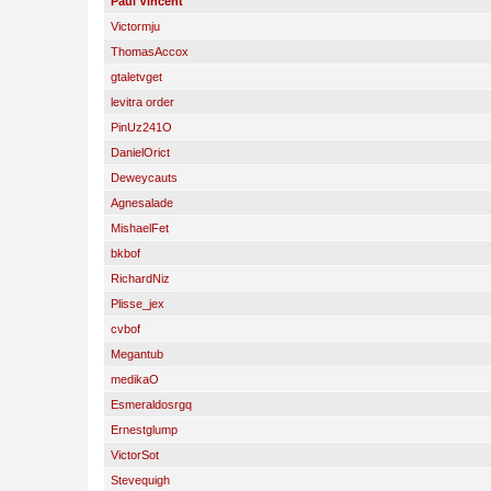
Paul Vincent
Victormju
ThomasAccox
gtaletvget
levitra order
PinUz241O
DanielOrict
Deweycauts
Agnesalade
MishaelFet
bkbof
RichardNiz
Plisse_jex
cvbof
Megantub
medikaO
Esmeraldosrgq
Ernestglump
VictorSot
Stevequigh