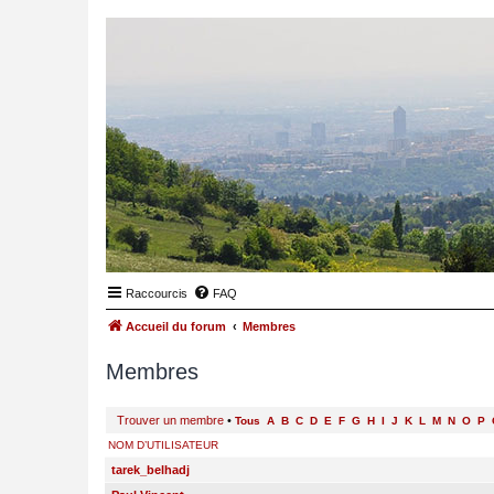
Raccourcis
FAQ
Accueil du forum
Membres
Membres
Trouver un membre
•
Tous
A
B
C
D
E
F
G
H
I
J
K
L
M
N
O
P
NOM D’UTILISATEUR
tarek_belhadj