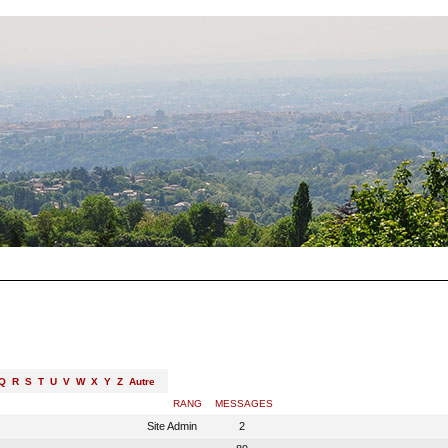
Q
R
S
T
U
V
W
X
Y
Z
Autre
RANG
MESSAGES
Site Admin
2