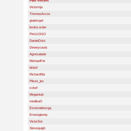
Paul Vincent
Victormju
ThomasAccox
gtaletvget
levitra order
PinUz241O
DanielOrict
Deweycauts
Agnesalade
MishaelFet
bkbof
RichardNiz
Plisse_jex
cvbof
Megantub
medikaO
Esmeraldosrgq
Ernestglump
VictorSot
Stevequigh