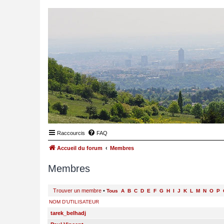
Raccourcis
FAQ
Accueil du forum
Membres
Membres
Trouver un membre
•
Tous
A
B
C
D
E
F
G
H
I
J
K
L
M
N
O
P
NOM D’UTILISATEUR
tarek_belhadj