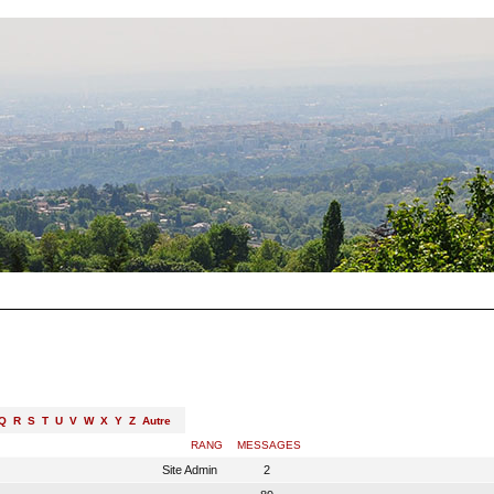
Q
R
S
T
U
V
W
X
Y
Z
Autre
RANG
MESSAGES
Site Admin
2