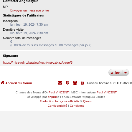
Contacter Angelosycle
MP :
Envoyer un message privé
Statistiques de l’utilisateur
Inscription :
lun. févr. 19, 2024 7:30 am
Dernière visite :
lun. févr. 19, 2024 7:30 am
Nombre total de messages :
0
(0.00 % de tous les messages / 0.00 messages par jour)
Signature
https://micevol.ru/katalog/kuxni-na-zakaz/page/3
aller
Accueil du forum
Fuseau horaire sur
UTC+02:00
Chartes des Monts d'Or
Paul VINCENT
| MSC Informatique
Paul VINCENT
Développé par
phpBB
® Forum Software © phpBB Limited
Traduction française officielle
©
Qiaeru
Confidentialité
|
Conditions