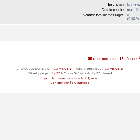
Inscription :
lun. fév
Dernière visite :
mar. déc
Nombre total de messages :
0
(0.00 % 
Nous contacter
L’équipe
Chartes des Monts d'Or
Paul VINCENT
| MSC Informatique
Paul VINCENT
Développé par
phpBB
® Forum Software © phpBB Limited
Traduction française officielle
©
Qiaeru
Confidentialité
|
Conditions