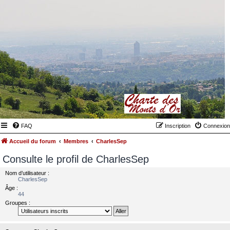
FAQ
Inscription
Connexion
Accueil du forum
Membres
CharlesSep
Consulte le profil de CharlesSep
Nom d’utilisateur :
CharlesSep
Âge :
44
Groupes :