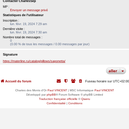
Contacter CharlesSep
MP :
Envoyer un message privé
Statistiques de l’utilisateur
Inscription :
lun. févr. 19, 2024 7:29 am
Dernière visite :
lun. févr. 19, 2024 7:30 am
Nombre total de messages :
0
(0.00 % de tous les messages / 0.00 messages par jour)
Signature
https://materline.ru/catalog/pillows/saponetta/
aller
Accueil du forum
Fuseau horaire sur
UTC+02:00
Chartes des Monts d'Or
Paul VINCENT
| MSC Informatique
Paul VINCENT
Développé par
phpBB
® Forum Software © phpBB Limited
Traduction française officielle
©
Qiaeru
Confidentialité
|
Conditions