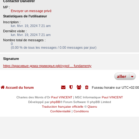
Contacter Danielrer
MP :
Envoyer un message privé
Statistiques de l’utilisateur
Inscription :
lun. févr. 19, 2024 7:21 am
Dernière visite :
lun. févr. 19, 2024 7:21 am
Nombre total de messages :
0
(0.00 % de tous les messages / 0.00 messages par jour)
Signature
https://красивые-дома-приморья.рф/vypol ... fundamenty
aller
Accueil du forum
Fuseau horaire sur
UTC+02:00
Chartes des Monts d'Or
Paul VINCENT
| MSC Informatique
Paul VINCENT
Développé par
phpBB
® Forum Software © phpBB Limited
Traduction française officielle
©
Qiaeru
Confidentialité
|
Conditions