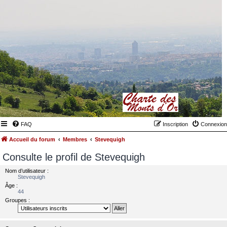
FAQ
Inscription
Connexion
Accueil du forum
Membres
Stevequigh
Consulte le profil de Stevequigh
Nom d’utilisateur :
Stevequigh
Âge :
44
Groupes :