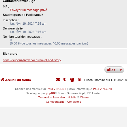
Contacter Stevequigh
MP :
Envoyer un message privé
Statistiques de l’utilisateur
Inscription :
lun. févr. 19, 2024 7:15 am
Dernière visite :
lun. févr. 19, 2024 7:16 am
Nombre total de messages :
0
(0.00 % de tous les messages / 0.00 messages par jour)
Signature
https://superizdatelstvo.ru/novel-and-story
aller
Accueil du forum
Fuseau horaire sur
UTC+02:00
Chartes des Monts d'Or
Paul VINCENT
| MSC Informatique
Paul VINCENT
Développé par
phpBB
® Forum Software © phpBB Limited
Traduction française officielle
©
Qiaeru
Confidentialité
|
Conditions