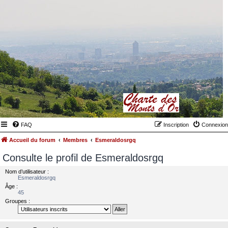
FAQ
Inscription
Connexion
Accueil du forum
Membres
Esmeraldosrgq
Consulte le profil de Esmeraldosrgq
Nom d’utilisateur :
Esmeraldosrgq
Âge :
45
Groupes :