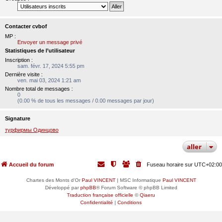
Contacter cvbof
MP :
Envoyer un message privé
Statistiques de l’utilisateur
Inscription :
sam. févr. 17, 2024 5:55 pm
Dernière visite :
ven. mai 03, 2024 1:21 am
Nombre total de messages :
0
(0.00 % de tous les messages / 0.00 messages par jour)
Signature
турфирмы Одинцово
aller
Accueil du forum
Fuseau horaire sur
UTC+02:00
Chartes des Monts d'Or
Paul VINCENT
| MSC Informatique
Paul VINCENT
Développé par
phpBB
® Forum Software © phpBB Limited
Traduction française officielle
©
Qiaeru
Confidentialité
|
Conditions