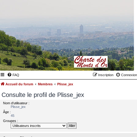
FAQ
Inscription
Connexion
Accueil du forum
Membres
Plisse_jex
Consulte le profil de Plisse_jex
Nom d’utilisateur :
Plisse_jex
Âge :
45
Groupes :