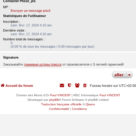
Contacter Plisse_jex
MP :
Envoyer un message privé
Statistiques de l’utilisateur
Inscription :
sam. févr. 17, 2024 4:10 am
Dernière visite :
sam. févr. 17, 2024 4:10 am
Nombre total de messages :
0
(0.00 % de tous les messages / 0.00 messages par jour)
Signature
Заказывайте
тканевые шторы плиссе
от произвозителя с 5 летней гарантией!
aller
Accueil du forum
Fuseau horaire sur
UTC+02:00
Chartes des Monts d'Or
Paul VINCENT
| MSC Informatique
Paul VINCENT
Développé par
phpBB
® Forum Software © phpBB Limited
Traduction française officielle
©
Qiaeru
Confidentialité
|
Conditions