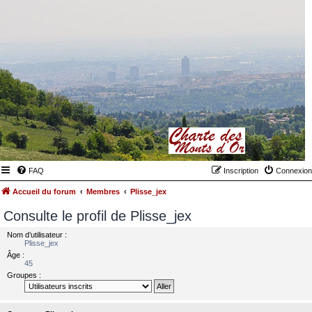
FAQ
Inscription
Connexion
Accueil du forum
Membres
Plisse_jex
Consulte le profil de Plisse_jex
Nom d’utilisateur :
Plisse_jex
Âge :
45
Groupes :