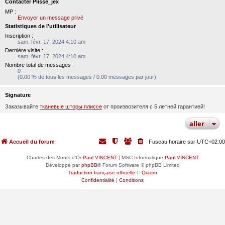
Contacter Plisse_jex
MP :
Envoyer un message privé
Statistiques de l’utilisateur
Inscription :
sam. févr. 17, 2024 4:10 am
Dernière visite :
sam. févr. 17, 2024 4:10 am
Nombre total de messages :
0
(0.00 % de tous les messages / 0.00 messages par jour)
Signature
Заказывайте
тканевые шторы плиссе
от произвозителя с 5 летней гарантией!
aller
Accueil du forum
Fuseau horaire sur
UTC+02:00
Chartes des Monts d'Or
Paul VINCENT
| MSC Informatique
Paul VINCENT
Développé par
phpBB
® Forum Software © phpBB Limited
Traduction française officielle
©
Qiaeru
Confidentialité
|
Conditions