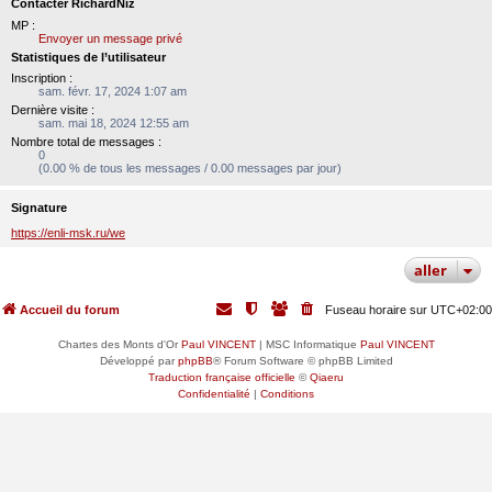
Contacter RichardNiz
MP :
Envoyer un message privé
Statistiques de l’utilisateur
Inscription :
sam. févr. 17, 2024 1:07 am
Dernière visite :
sam. mai 18, 2024 12:55 am
Nombre total de messages :
0
(0.00 % de tous les messages / 0.00 messages par jour)
Signature
https://enli-msk.ru/we
aller
Accueil du forum
Fuseau horaire sur
UTC+02:00
Chartes des Monts d'Or
Paul VINCENT
| MSC Informatique
Paul VINCENT
Développé par
phpBB
® Forum Software © phpBB Limited
Traduction française officielle
©
Qiaeru
Confidentialité
|
Conditions