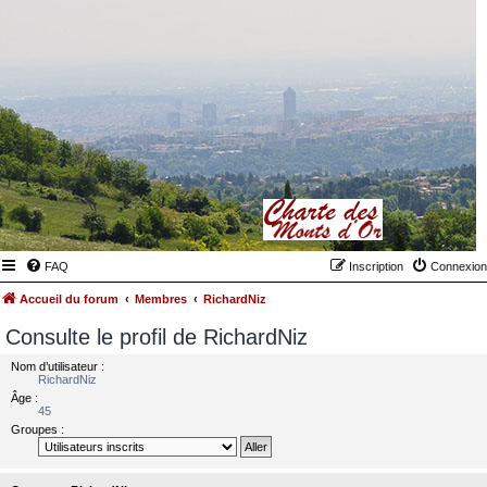
FAQ
Inscription
Connexion
Accueil du forum
Membres
RichardNiz
Consulte le profil de RichardNiz
Nom d’utilisateur :
RichardNiz
Âge :
45
Groupes :